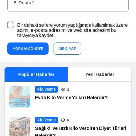
E-Posta
*
Bir dahaki sefere yorum yaptığımda kullanılmak üzere
adımı, e-posta adresimi ve web site adresimi bu
tarayıcıya kaydet.
YORUM GÖNDER
GIRIŞ YAP
Popüler Haberler
Yeni Haberler
Kilo Verme
3
Evde Kilo Verme Yolları Nelerdir?
Kilo Verme
4
Sağlıklı ve Hızlı Kilo Verdiren Diyet Türleri
Nelerdir?