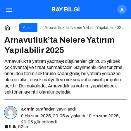
Bulgaristan’da Nelere Yatırım Yapılmalıdır?
BAY BİLGİ
Paylaş
Yorum Yap
Arnavutluk’ta Nelere Yatırım Yapılabilir 2025
Yatırım
Arnavutluk’ta Nelere Yatırım
Yapılabilir 2025
Arnavutluk’ta yatırım yapmayı düşünenler için 2025 yılı pek
çok avantaj ve fırsat sunmaktadır. Gayrimenkulden turizme,
enerjiden tarım sektörüne kadar geniş bir yatırım yelpazesi
olan bu ülke, düşük maliyetli ve yüksek potansiyelli projelere
açıktır. Bu makalede, Arnavutluk’ta yatırım yapılabilecek
sektörleri ayrıntılı olarak inceledik.
admin
tarafından yayınlandı
9 Haziran 2025, 20:05
yayınlandı
9 Haziran 2025,
20:05
güncellendi
5dk, 52sn