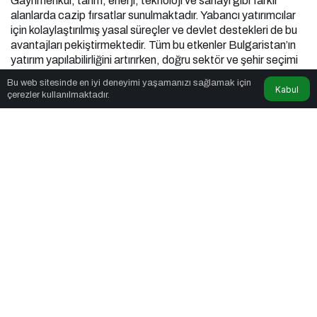
Gayrimenkul, tarım, enerji, teknoloji ve sanayi gibi farklı
alanlarda cazip fırsatlar sunulmaktadır. Yabancı yatırımcılar
için kolaylaştırılmış yasal süreçler ve devlet destekleri de bu
avantajları pekiştirmektedir. Tüm bu etkenler Bulgaristan’ın
yatırım yapılabilirliğini artırırken, doğru sektör ve şehir seçimi
kazancı doğrudan etkilemektedir.
Bu web sitesinde en iyi deneyimi yaşamanızı sağlamak için
Kabul
çerezler kullanılmaktadır.
admin
tarafından yayınlandı
9 Haziran 2025, 20:05
yayınlandı
9 Haziran 2025,
20:05
güncellendi
6dk, 1sn
Bulgaristan'da Nelere Yatırım Yapılmalıdır?
PAYLAŞ
Bulgaristan, Avrupa Birliği üyeliği, düşük vergi
oranları ve stratejik coğrafi konumuyla