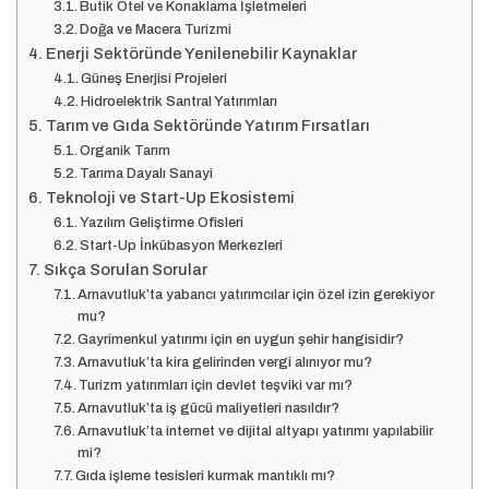
Butik Otel ve Konaklama İşletmeleri
Doğa ve Macera Turizmi
Enerji Sektöründe Yenilenebilir Kaynaklar
Güneş Enerjisi Projeleri
Hidroelektrik Santral Yatırımları
Tarım ve Gıda Sektöründe Yatırım Fırsatları
Organik Tarım
Tarıma Dayalı Sanayi
Teknoloji ve Start-Up Ekosistemi
Yazılım Geliştirme Ofisleri
Start-Up İnkübasyon Merkezleri
Sıkça Sorulan Sorular
Arnavutluk’ta yabancı yatırımcılar için özel izin gerekiyor
mu?
Gayrimenkul yatırımı için en uygun şehir hangisidir?
Arnavutluk’ta kira gelirinden vergi alınıyor mu?
Turizm yatırımları için devlet teşviki var mı?
Arnavutluk’ta iş gücü maliyetleri nasıldır?
Arnavutluk’ta internet ve dijital altyapı yatırımı yapılabilir
mi?
Gıda işleme tesisleri kurmak mantıklı mı?