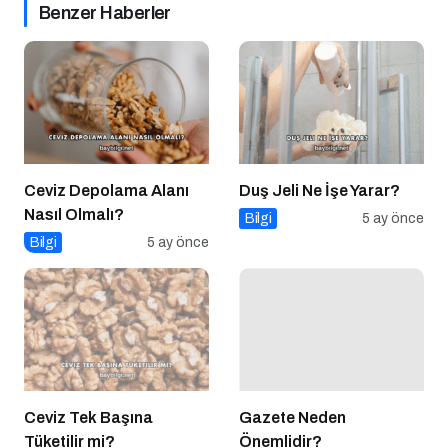
Benzer Haberler
Ceviz Depolama Alanı
Duş Jeli Ne İşe Yarar?
Nasıl Olmalı?
Bilgi
5 ay önce
Bilgi
5 ay önce
Ceviz Tek Başına
Gazete Neden
Tüketilir mi?
Önemlidir?