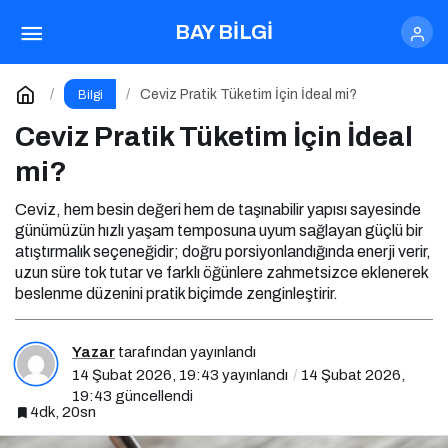
Ceviz Ofiste Tüketilir mi?
BAY BİLGİ
Paylaş
Yorum Yap
Ceviz Pratik Tüketim İçin İdeal mi?
Bilgi
Ceviz Pratik Tüketim İçin İdeal
mi?
Ceviz, hem besin değeri hem de taşınabilir yapısı sayesinde
günümüzün hızlı yaşam temposuna uyum sağlayan güçlü bir
atıştırmalık seçeneğidir; doğru porsiyonlandığında enerji verir,
uzun süre tok tutar ve farklı öğünlere zahmetsizce eklenerek
beslenme düzenini pratik biçimde zenginleştirir.
Yazar
tarafından yayınlandı
14 Şubat 2026, 19:43
yayınlandı
14 Şubat 2026,
19:43
güncellendi
4dk, 20sn