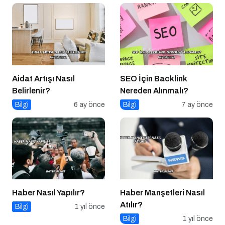
Aidat Artışı Nasıl
SEO İçin Backlink
Belirlenir?
Nereden Alınmalı?
Bilgi
6 ay önce
Bilgi
7 ay önce
Haber Nasıl Yapılır?
Haber Manşetleri Nasıl
Atılır?
Bilgi
1 yıl önce
Bilgi
1 yıl önce