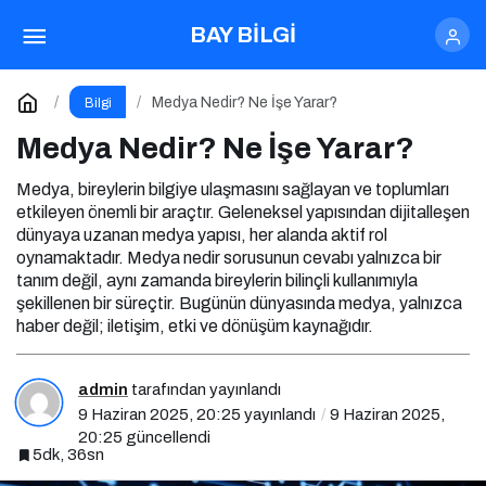
Medya Nedir? Ne İşe Yarar?
BAY BİLGİ
Yorum Yap
Medya Nedir? Ne İşe Yarar?
Bilgi
Medya Nedir? Ne İşe Yarar?
Medya, bireylerin bilgiye ulaşmasını sağlayan ve toplumları
etkileyen önemli bir araçtır. Geleneksel yapısından dijitalleşen
dünyaya uzanan medya yapısı, her alanda aktif rol
oynamaktadır. Medya nedir sorusunun cevabı yalnızca bir
tanım değil, aynı zamanda bireylerin bilinçli kullanımıyla
şekillenen bir süreçtir. Bugünün dünyasında medya, yalnızca
haber değil; iletişim, etki ve dönüşüm kaynağıdır.
admin
tarafından yayınlandı
9 Haziran 2025, 20:25
yayınlandı
9 Haziran 2025,
20:25
güncellendi
5dk, 36sn