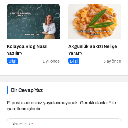
Kolayca Blog Nasıl
Akgünlük Sakızı Ne İşe
Yazılır?
Yarar?
Bilgi
1 yıl önce
Bilgi
5 ay önce
Bir Cevap Yaz
E-posta adresiniz yayınlanmayacak.
Gerekli alanlar
*
ile
işaretlenmişlerdir
Yorumunuz
*