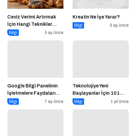
Ceviz Verimi Artırmak
Kreatin Ne İşe Yarar?
İçin Hangi Teknikler
Bilgi
5 ay önce
Kullanılır?
Bilgi
5 ay önce
Google Bilgi Panelinin
Teknolojiye Yeni
İşletmelere Faydaları
Başlayanlar İçin 101
Nelerdir?
Temel Kavram
Bilgi
7 ay önce
Bilgi
1 yıl önce