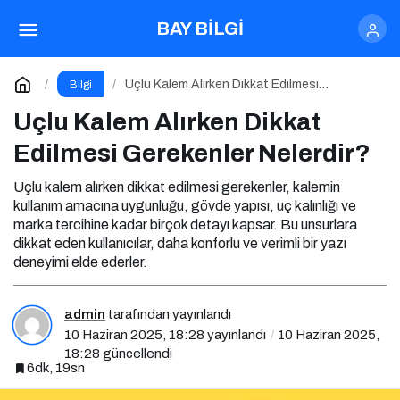
Uçlu Kalem Alırken Dikkat Edilmesi Gerekenler
BAY BİLGİ
Nelerdir?
Yorum Yap
Uçlu Kalem Alırken Dikkat Edilmesi
Bilgi
Gerekenler Nelerdir?
Uçlu Kalem Alırken Dikkat
Edilmesi Gerekenler Nelerdir?
Uçlu kalem alırken dikkat edilmesi gerekenler, kalemin
kullanım amacına uygunluğu, gövde yapısı, uç kalınlığı ve
marka tercihine kadar birçok detayı kapsar. Bu unsurlara
dikkat eden kullanıcılar, daha konforlu ve verimli bir yazı
deneyimi elde ederler.
admin
tarafından yayınlandı
10 Haziran 2025, 18:28
yayınlandı
10 Haziran 2025,
18:28
güncellendi
6dk, 19sn